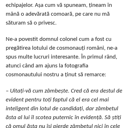
echipajelor. Așa cum vă spuneam, țineam în
mână o adevărată comoară, pe care nu mă
săturam să o privesc.
Ne-a povestit domnul colonel cum a fost cu
pregătirea lotului de cosmonauți români, ne-a
spus multe lucruri interesante. În primul rând,
atunci când am ajuns la fotografia
cosmonautului nostru a ținut să remarce:
– Uitați-vă cum zâmbește. Cred că era destul de
evident pentru toți faptul că el era cel mai
inteligent din lotul de candidați, dar zâmbetul
ăsta al lui îl scotea puternic în evidență. Să știți
că omul ăsta nu își pierde zâmbetul nici în cele