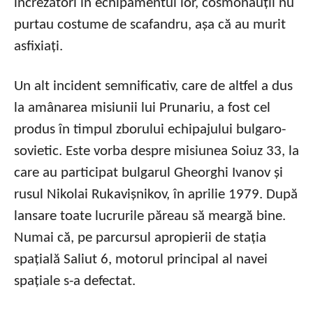
încrezători în echipamentul lor, cosmonauții nu
purtau costume de scafandru, așa că au murit
asfixiați.
Un alt incident semnificativ, care de altfel a dus
la amânarea misiunii lui Prunariu, a fost cel
produs în timpul zborului echipajului bulgaro-
sovietic. Este vorba despre misiunea Soiuz 33, la
care au participat bulgarul Gheorghi Ivanov și
rusul Nikolai Rukavișnikov, în aprilie 1979. După
lansare toate lucrurile păreau să meargă bine.
Numai că, pe parcursul apropierii de stația
spațială Saliut 6, motorul principal al navei
spațiale s-a defectat.