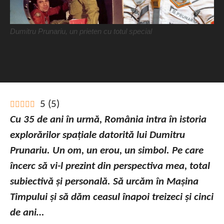
Dumitru Prunariu, un prieten cu totul special
5
(
5
)
Cu 35 de ani în urmă, România intra în istoria
explorărilor spațiale datorită lui Dumitru
Prunariu. Un om, un erou, un simbol. Pe care
încerc să vi-l prezint din perspectiva mea, total
subiectivă și personală. Să urcăm în Mașina
Timpului și să dăm ceasul înapoi treizeci și cinci
de ani…