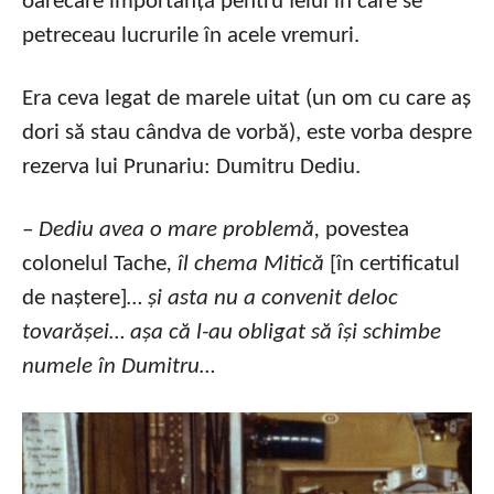
oarecare importanță pentru felul în care se
petreceau lucrurile în acele vremuri.
Era ceva legat de marele uitat (un om cu care aș
dori să stau cândva de vorbă), este vorba despre
rezerva lui Prunariu: Dumitru Dediu.
– Dediu avea o mare problemă,
povestea
colonelul Tache
, îl chema Mitică
[în certificatul
de naștere]
… și asta nu a convenit deloc
tovarășei… așa că l-au obligat să își schimbe
numele în Dumitru…