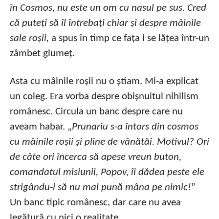
în Cosmos, nu este un om cu nasul pe sus. Cred
că puteți să îl întrebați chiar și despre mâinile
sale roșii,
a spus în timp ce fața i se lățea într-un
zâmbet glumeț.
Asta cu mâinile roșii nu o știam. Mi-a explicat
un coleg. Era vorba despre obișnuitul nihilism
românesc. Circula un banc despre care nu
aveam habar. „
Prunariu s-a întors din cosmos
cu mâinile roșii și pline de vânătăi. Motivul? Ori
de câte ori încerca să apese vreun buton,
comandatul misiunii, Popov, îi dădea peste ele
strigându-i să nu mai pună mâna pe nimic!
”
Un banc tipic românesc, dar care nu avea
legătură cu nici o realitate.