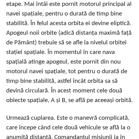
etape. Mai întâi este pornit motorul principal al
navei spațiale, pentru o durată de timp bine
stabilită. În felul acesta orbita ei devine eliptică.
Apogeul noii orbite (adică distanța maximă față
de Pământ) trebuie să se afle la nivelul orbitei
stației spațiale. În momentul în care nava
spațială atinge apogeul, este pornit din nou
motorul navei spațiale, tot pentru o durată de
timp bine stabilită, astfel încât orbita sa să
devină circulară. În acest moment cele două
obiecte spațiale, A și B, se află pe aceeași orbită.
Urmează cuplarea. Este o manevră complicată,
care începe când cele două vehicule se află la o
anumită distanță. Comandantul misiunii ia în