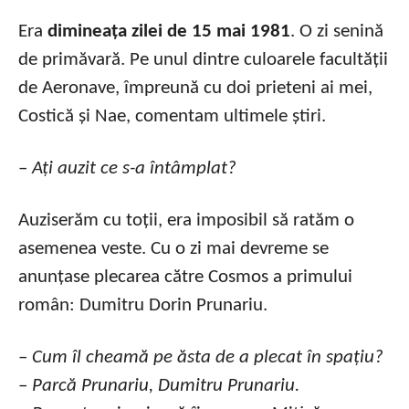
Era
dimineața zilei de 15 mai 1981
. O zi senină
de primăvară. Pe unul dintre culoarele facultății
de Aeronave, împreună cu doi prieteni ai mei,
Costică și Nae, comentam ultimele știri.
–
Ați auzit ce s-a întâmplat?
Auziserăm cu toții, era imposibil să ratăm o
asemenea veste. Cu o zi mai devreme se
anunțase plecarea către Cosmos a primului
român: Dumitru Dorin Prunariu.
–
Cum îl cheamă pe ăsta de a plecat în spațiu?
–
Parcă Prunariu, Dumitru Prunariu.