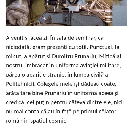
A venit și acea zi. În sala de seminar, ca
niciodată, eram prezenți cu toții. Punctual, la
minut, a apărut și Dumitru Prunariu, Mitică al
nostru. Îmbrăcat în uniforma aviației militare,
părea o apariție stranie, în lumea civilă a
Politehnicii. Colegele mele își dădeau coate,
arăta tare bine Prunariu în uniforma aceea și
cred că, cel puțin pentru câteva dintre ele, nici
nu mai conta că au în față pe primul călător
român în spațiul cosmic.