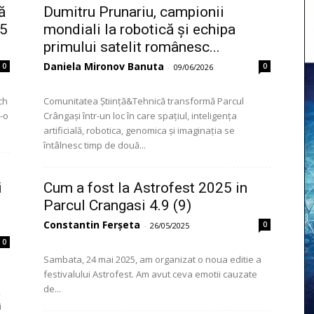
ă
Dumitru Prunariu, campionii
 5
mondiali la robotică și echipa
primului satelit românesc...
Daniela Mironov Banuta
0
0
-
09/06/2026
ch
Comunitatea Știință&Tehnică transformă Parcul
r-o
Crângași într-un loc în care spațiul, inteligența
artificială, robotica, genomica și imaginația se
întâlnesc timp de două...
i
Cum a fost la Astrofest 2025 in
Parcul Crangasi 4.9 (9)
Constantin Ferșeta
0
-
26/05/2025
0
Sambata, 24 mai 2025, am organizat o noua editie a
festivalului Astrofest. Am avut ceva emotii cauzate
de...
,
i