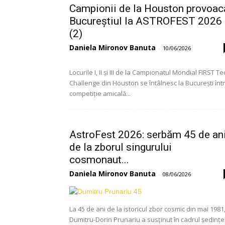
Campionii de la Houston provoac
Bucureștiul la ASTROFEST 2026
(2)
Daniela Mironov Banuta
-
10/06/2026
Locurile I, II și III de la Campionatul Mondial FIRST Te
Challenge din Houston se întâlnesc la București înt
competiție amicală...
AstroFest 2026: serbăm 45 de an
de la zborul singurului
cosmonaut...
Daniela Mironov Banuta
-
08/06/2026
La 45 de ani de la istoricul zbor cosmic din mai 1981
Dumitru-Dorin Prunariu a susținut în cadrul ședințe