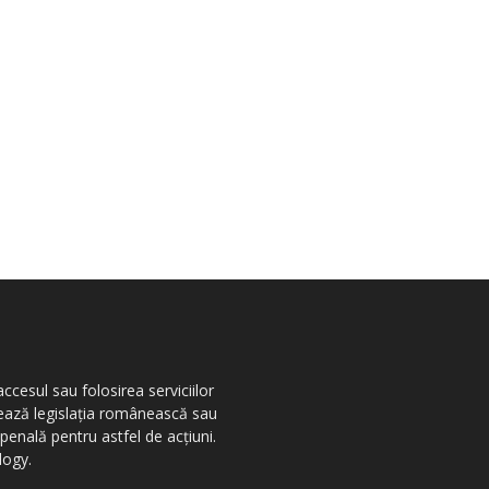
ccesul sau folosirea serviciilor
olează legislația românească sau
penală pentru astfel de acțiuni.
logy.