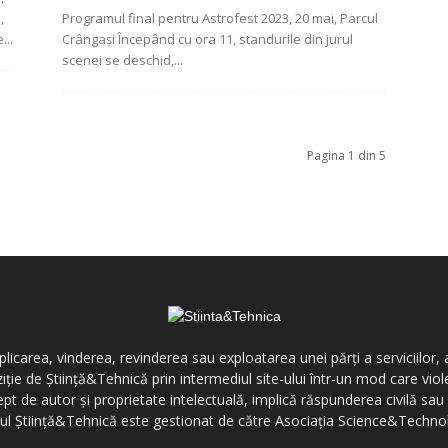
,
Programul final pentru Astrofest 2023, 20 mai, Parcul
...
Crângași Începând cu ora 11, standurile din jurul
scenei se deschid,...
Pagina 1 din 5
icarea, vinderea, revinderea sau exploatarea unei părți a serviciilor, a
ziție de Știință&Tehnică prin intermediul site-ului într-un mod care vi
ept de autor și proprietate intelectuală, implică răspunderea civilă sau 
-ul Știință&Tehnică este gestionat de către Asociația Science&Techno