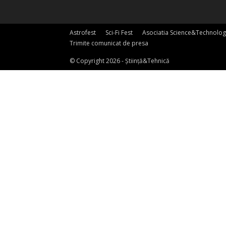
Astrofest
Sci-Fi Fest
Asociatia Science&Technolog
Trimite comunicat de presa
© Copyright 2026 - Știință&Tehnică