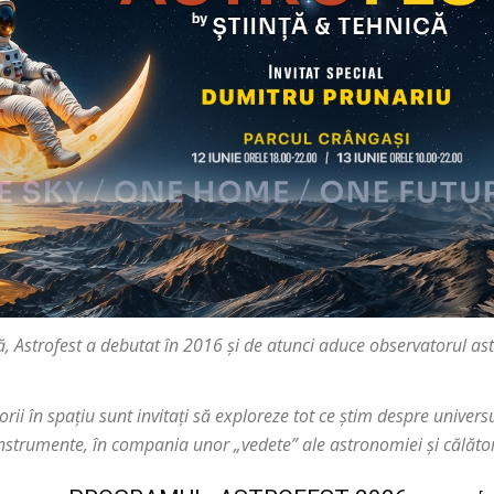
ică, Astrofest a debutat în 2016 și de atunci aduce observatorul as
orii în spațiu sunt invitați să exploreze tot ce știm despre univer
trumente, în compania unor „vedete” ale astronomiei și călători