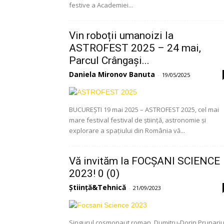
festive a Academiei...
Vin roboții umanoizi la
ASTROFEST 2025 – 24 mai,
Parcul Crângași...
Daniela Mironov Banuta
-
19/05/2025
BUCUREȘTI 19 mai 2025 – ASTROFEST 2025, cel mai
mare festival festival de știință, astronomie și
explorare a spațiului din România vă...
Vă invităm la FOCȘANI SCIENCE
2023! 0 (0)
Știință&Tehnică
-
21/09/2023
Singurul cosmonaut roman, Dumitru-Dorin Prunariu