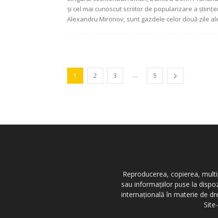
și cel mai cunoscut scriitor de popularizare a științei
Alexandru Mironov, sunt gazdele celor două zile ale
...
1
2
3
5
Reproducerea, copierea, multipl
sau informațiilor puse la dispo
internațională în materie de dr
Site