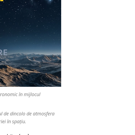
tronomic în mijlocul
sul de dincolo de atmosfera
ei în spațiu.