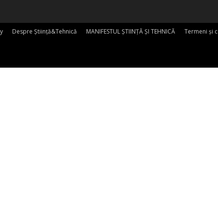
y
Despre Știință&Tehnică
MANIFESTUL ȘTIINȚĂ ȘI TEHNICĂ
Termeni și c