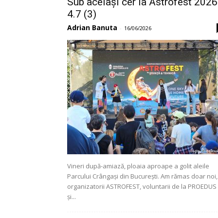
Sub același cer la Astrofest 2026
4.7 (3)
Adrian Banuta
-
16/06/2026
Vineri după-amiază, ploaia aproape a golit aleile
Parcului Crângași din București. Am rămas doar noi,
organizatorii ASTROFEST, voluntarii de la PROEDUS
și...