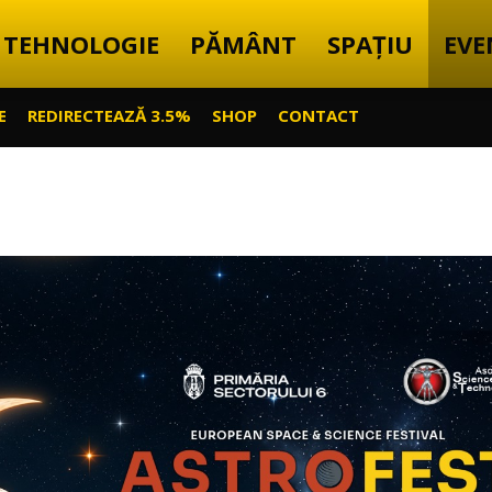
TEHNOLOGIE
PĂMÂNT
SPAȚIU
EVE
E
REDIRECTEAZĂ 3.5%
SHOP
CONTACT