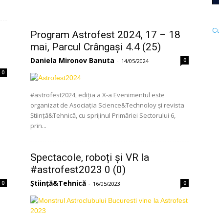
Cu
Program Astrofest 2024, 17 – 18
mai, Parcul Crângași 4.4 (25)
Daniela Mironov Banuta
0
-
14/05/2024
0
#astrofest2024, ediția a X-a Evenimentul este
organizat de Asociația Science&Technoloy și revista
Știință&Tehnică, cu sprijinul Primăriei Sectorului 6,
prin...
Spectacole, roboți și VR la
#astrofest2023 0 (0)
Știință&Tehnică
0
0
-
16/05/2023
,