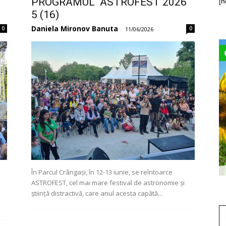
PROGRAMUL ASTROFEST 2026
[n
5 (16)
Daniela Mironov Banuta
0
0
-
11/06/2026
În Parcul Crângași, în 12-13 iunie, se reîntoarce
ASTROFEST, cel mai mare festival de astronomie și
știință distractivă, care anul acesta capătă...