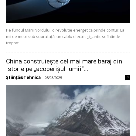
Pe fundul Mării Nordului, o revoluție energetică prinde contur. La
mii de metri sub suprafață, un cablu electric gigantic se întinde
treptat...
China construiește cel mai mare baraj din
istorie pe „acoperișul lumii”...
Știință&Tehnică
0
-
05/08/2025