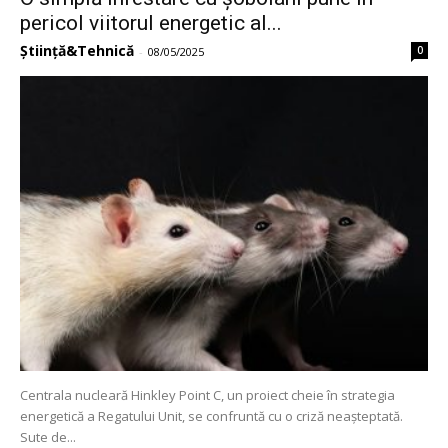
pericol viitorul energetic al...
Știință&Tehnică
0
-
08/05/2025
Centrala nucleară Hinkley Point C, un proiect cheie în strategia
energetică a Regatului Unit, se confruntă cu o criză neașteptată.
Sute de...