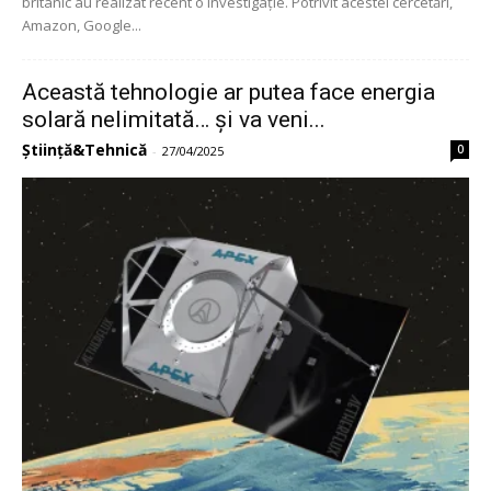
britanic au realizat recent o investigație. Potrivit acestei cercetări,
Amazon, Google...
Această tehnologie ar putea face energia
solară nelimitată… și va veni...
Știință&Tehnică
0
-
27/04/2025