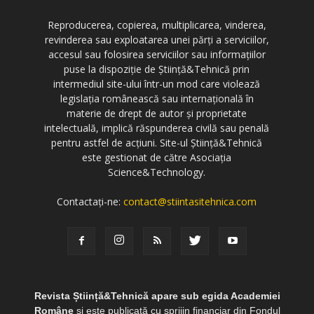
Reproducerea, copierea, multiplicarea, vinderea,
revinderea sau exploatarea unei părți a serviciilor,
accesul sau folosirea serviciilor sau informațiilor
puse la dispoziție de Știință&Tehnică prin
intermediul site-ului într-un mod care violează
legislația românească sau internațională în
materie de drept de autor și proprietate
intelectuală, implică răspunderea civilă sau penală
pentru astfel de acțiuni. Site-ul Știință&Tehnică
este gestionat de către Asociația
Science&Technology.
Contactați-ne:
contact@stiintasitehnica.com
Revista Știință&Tehnică apare sub egida Academiei
Române
și este publicată cu sprijin financiar din Fondul