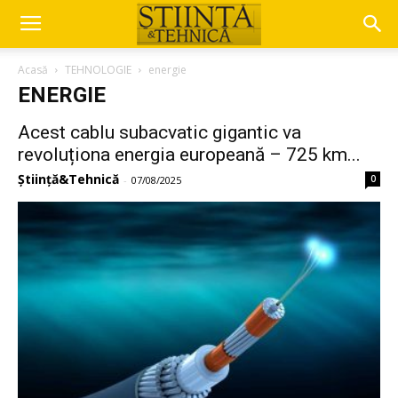
Acasă
TEHNOLOGIE
energie
ENERGIE
Acest cablu subacvatic gigantic va
revoluționa energia europeană – 725 km...
Știință&Tehnică
0
-
07/08/2025