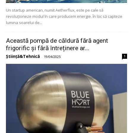
Un startup american, numit Aetherflux, este pe cale să
revoluționeze modul în care producem energie. În loc să capteze
lumina soarelui de...
Această pompă de căldură fără agent
frigorific și fără întreținere ar...
Știință&Tehnică
1
-
19/04/2025