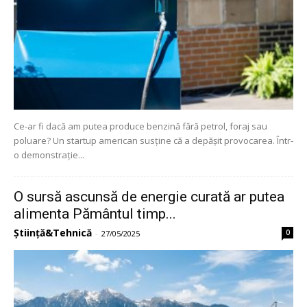
Ce-ar fi dacă am putea produce benzină fără petrol, foraj sau
poluare? Un startup american susține că a depășit provocarea. Într-
o demonstrație...
O sursă ascunsă de energie curată ar putea
alimenta Pământul timp...
Știință&Tehnică
0
-
27/05/2025