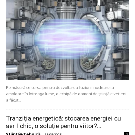
Pe măsură ce cursa pentru dezvoltarea fuziunii nucleare ia
amploare în întreaga lume, o echipă de oameni de știință elvețieni
a făcut...
Tranziția energetică: stocarea energiei cu
aer lichid, o soluție pentru viitor?...
Știință&Tehnică
0
-
15/05/2025