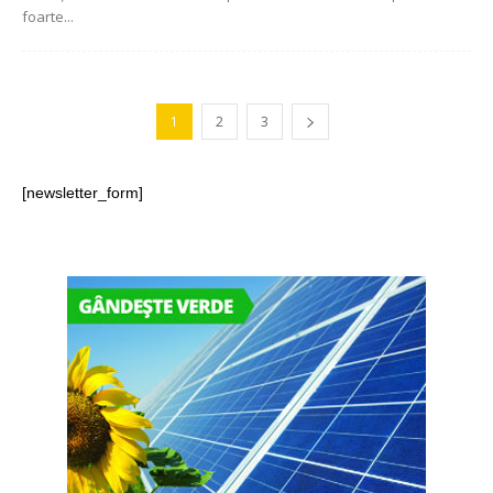
foarte...
1
2
3
[newsletter_form]