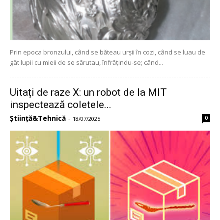
Prin epoca bronzului, când se băteau urșii în cozi, când se luau de
gât lupii cu mieii de se sărutau, înfrățindu-se; când...
Uitați de raze X: un robot de la MIT
inspectează coletele...
Știință&Tehnică
0
-
18/07/2025