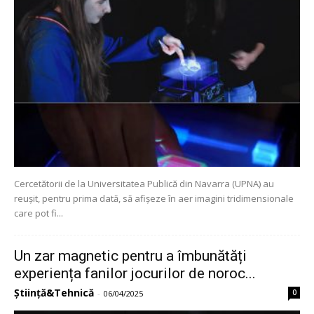
Cercetătorii de la Universitatea Publică din Navarra (UPNA) au
reușit, pentru prima dată, să afișeze în aer imagini tridimensionale
care pot fi...
Un zar magnetic pentru a îmbunătăți
experiența fanilor jocurilor de noroc...
Știință&Tehnică
0
-
06/04/2025