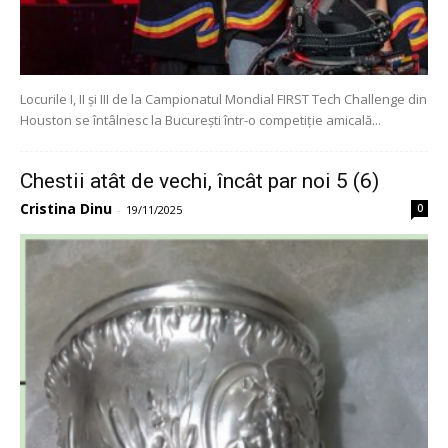
Locurile I, II și III de la Campionatul Mondial FIRST Tech Challenge din
Houston se întâlnesc la București într-o competiție amicală...
Chestii atât de vechi, încât par noi 5 (6)
Cristina Dinu
0
-
19/11/2025