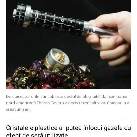
De obicei, zarurile sunt obiecte destul de obișnuite, dar compania
nord-americană Thorns Tavern a decis recent altceva. Compania a
creat un zar...
Cristalele plastice ar putea înlocui gazele cu
efect de seră utilizate...