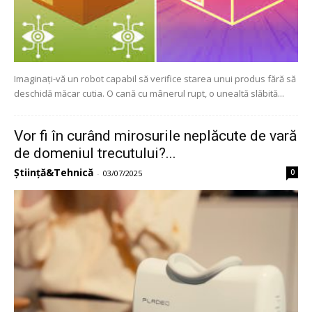
Imaginați-vă un robot capabil să verifice starea unui produs fără să
deschidă măcar cutia. O cană cu mânerul rupt, o unealtă slăbită...
Vor fi în curând mirosurile neplăcute de vară
de domeniul trecutului?...
Știință&Tehnică
0
-
03/07/2025