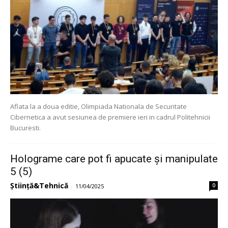
Aflata la a doua editie, Olimpiada Nationala de Securitate
Cibernetica a avut sesiunea de premiere ieri in cadrul Politehnicii
Bucuresti.
Holograme care pot fi apucate și manipulate
5 (5)
Știință&Tehnică
0
-
11/04/2025