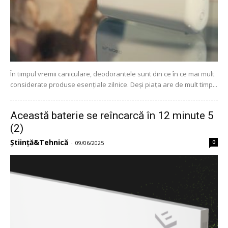
În timpul vremii caniculare, deodorantele sunt din ce în ce mai mult
considerate produse esențiale zilnice. Deși piața are de mult timp...
Această baterie se reîncarcă în 12 minute 5
(2)
Știință&Tehnică
0
-
09/06/2025