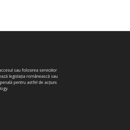
ccesul sau folosirea serviciilor
olează legislația românească sau
penală pentru astfel de acțiuni.
logy.