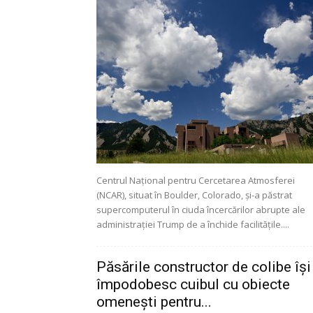
Centrul Național pentru Cercetarea Atmosferei
(NCAR), situat în Boulder, Colorado, și-a păstrat
supercomputerul în ciuda încercărilor abrupte ale
administrației Trump de a închide facilitățile....
Păsările constructor de colibe își
împodobesc cuibul cu obiecte
omenești pentru...