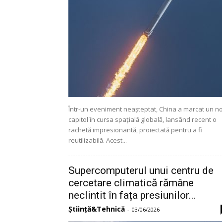
Într-un eveniment neașteptat, China a marcat un n
capitol în cursa spațială globală, lansând recent o
rachetă impresionantă, proiectată pentru a fi
reutilizabilă. Acest...
Supercomputerul unui centru de
cercetare climatică rămâne
neclintit în fața presiunilor...
Știință&Tehnică
-
03/06/2026