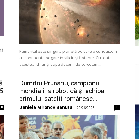
hă,
Pământul este singura planetă pe care o cunoaștem
cu continente bogate în siliciu și flotante. Cu toate
acestea, chiar și după decenii de cercetări,...
ă
Dumitru Prunariu, campionii
 5
mondiali la robotică și echipa
primului satelit românesc...
Daniela Mironov Banuta
0
0
-
09/06/2026