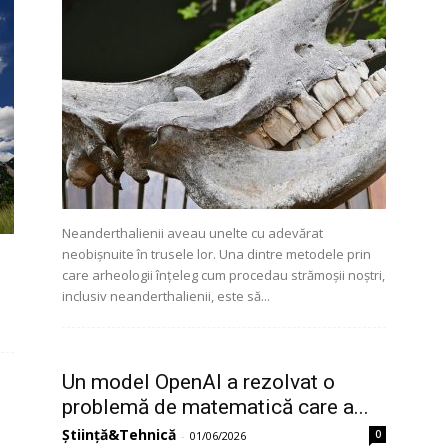
Neanderthalienii aveau unelte cu adevărat
neobișnuite în trusele lor. Una dintre metodele prin
care arheologii înțeleg cum procedau strămoșii noștri,
inclusiv neanderthalienii, este să...
Un model OpenAI a rezolvat o
problemă de matematică care a...
Știință&Tehnică
0
-
01/06/2026