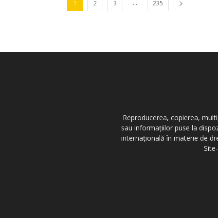
...
1
2
3
235
Reproducerea, copierea, multipl
sau informațiilor puse la dispo
internațională în materie de dr
Site