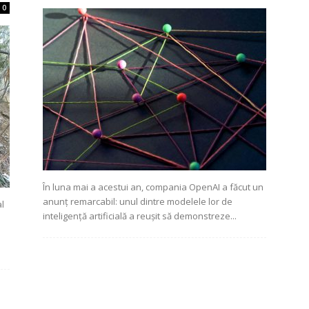
0
În luna mai a acestui an, compania OpenAI a făcut un
anunț remarcabil: unul dintre modelele lor de
al
inteligență artificială a reușit să demonstreze...