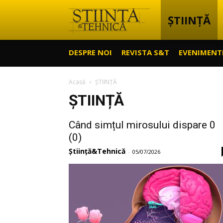
ȘTIINȚĂ
Știință
DESPRE NOI
REVISTA S&T
EVENIMENT
&
Acasă
ȘTIINȚĂ
ȘTIINȚĂ
Tehnică
Când simțul mirosului dispare 0
(0)
Știință&Tehnică
-
05/07/2026