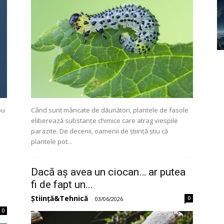
ou
Când sunt mâncate de dăunători, plantele de fasole
eliberează substanțe chimice care atrag viespile
parazite. De decenii, oamenii de știință știu că
plantele pot...
Dacă aș avea un ciocan… ar putea
fi de fapt un...
Știință&Tehnică
0
-
03/06/2026
0