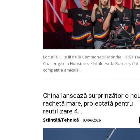
Locurile I, II și III de la Campionatul Mondial FIRST Te
Challenge din Houston se întâlnesc la București înt
competiție amicală...
China lansează surprinzător o no
rachetă mare, proiectată pentru
reutilizare 4...
Știință&Tehnică
-
03/06/2026