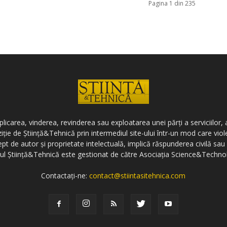
Pagina 1 din 235
icarea, vinderea, revinderea sau exploatarea unei părți a serviciilor, a
ziție de Știință&Tehnică prin intermediul site-ului într-un mod care vi
ept de autor și proprietate intelectuală, implică răspunderea civilă sau 
-ul Știință&Tehnică este gestionat de către Asociația Science&Techno
Contactați-ne:
contact@stiintasitehnica.com