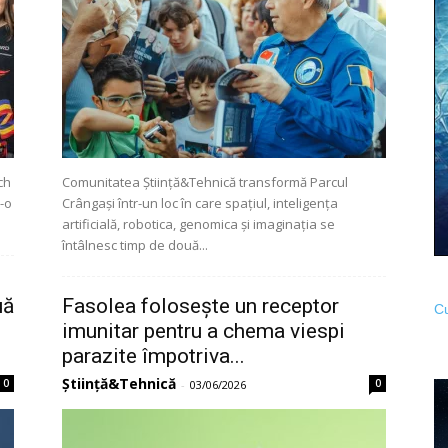
ch
Comunitatea Știință&Tehnică transformă Parcul
r-o
Crângași într-un loc în care spațiul, inteligența
artificială, robotica, genomica și imaginația se
întâlnesc timp de două...
uă
Fasolea folosește un receptor
Cu
imunitar pentru a chema viespi
parazite împotriva...
Știință&Tehnică
0
0
-
03/06/2026