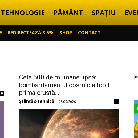
TEHNOLOGIE
PĂMÂNT
SPAȚIU
EVE
E
REDIRECTEAZĂ 3.5%
SHOP
CONTACT
Cele 500 de milioane lipsă:
[n
bombardamentul cosmic a topit
prima crustă...
0
Știință&Tehnică
0
-
05/07/2026