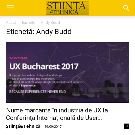
Acasă
Etichete
Andy Budd
Etichetă: Andy Budd
Nume marcante în industria de UX la
Conferinţa Internaţională de User...
Știință&Tehnică
0
-
19/09/2017