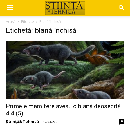
Acasă
Etichete
Blană închisă
Etichetă: blană închisă
Primele mamifere aveau o blană deosebită
4.4 (5)
Știință&Tehnică
0
-
17/03/2025