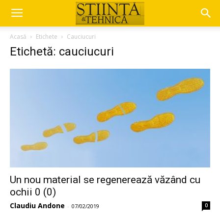
Acasă
Etichete
Cauciucuri
Etichetă: cauciucuri
Un nou material se regenerează văzând cu
ochii 0 (0)
Claudiu Andone
0
-
07/02/2019