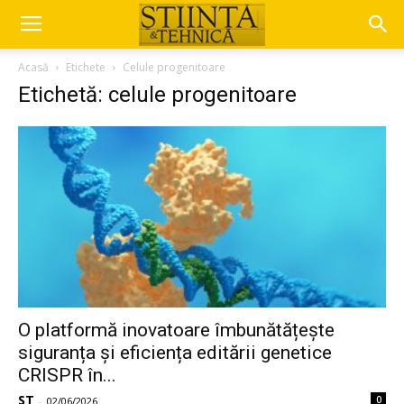
Acasă
Etichete
Celule progenitoare
Etichetă: celule progenitoare
O platformă inovatoare îmbunătățește
siguranța și eficiența editării genetice
CRISPR în...
ST
0
-
02/06/2026