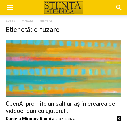
Acasă
Etichete
Difuzare
Etichetă: difuzare
OpenAI promite un salt uriaș în crearea de
videoclipuri cu ajutorul...
Daniela Mironov Banuta
0
-
26/10/2024