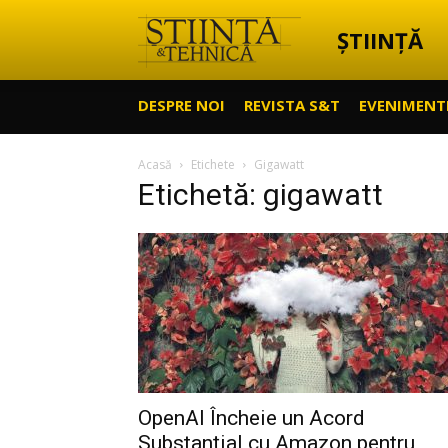
ȘTIINȚĂ
Știință
DESPRE NOI
REVISTA S&T
EVENIMENT
&
Acasă
Etichete
Gigawatt
Etichetă: gigawatt
Tehnică
OpenAI Încheie un Acord
Substanțial cu Amazon pentru