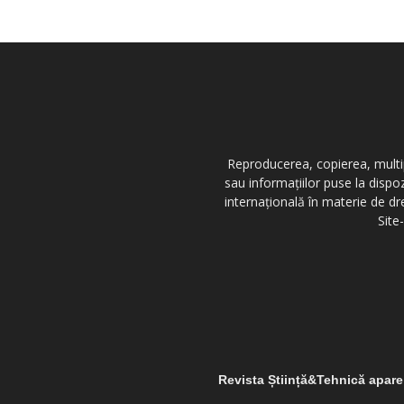
Reproducerea, copierea, multipl
sau informațiilor puse la dispo
internațională în materie de dr
Site
Revista Știință&Tehnică apar