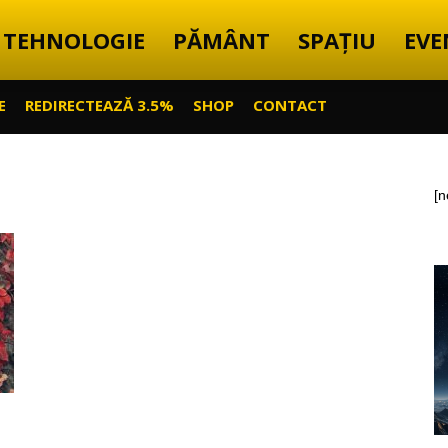
TEHNOLOGIE
PĂMÂNT
SPAȚIU
EVE
E
REDIRECTEAZĂ 3.5%
SHOP
CONTACT
[n