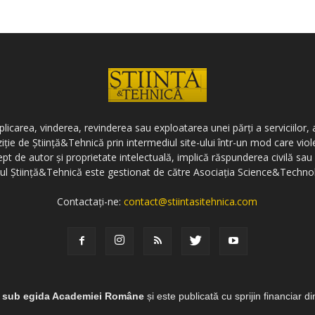
icarea, vinderea, revinderea sau exploatarea unei părți a serviciilor, a
ziție de Știință&Tehnică prin intermediul site-ului într-un mod care vi
ept de autor și proprietate intelectuală, implică răspunderea civilă sau 
-ul Știință&Tehnică este gestionat de către Asociația Science&Techno
Contactați-ne:
contact@stiintasitehnica.com
e sub egida Academiei Române
și este publicată cu sprijin financiar d