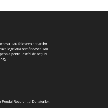
ccesul sau folosirea serviciilor
olează legislația românească sau
penală pentru astfel de acțiuni.
logy.
in Fondul Recurent al Donatorilor.