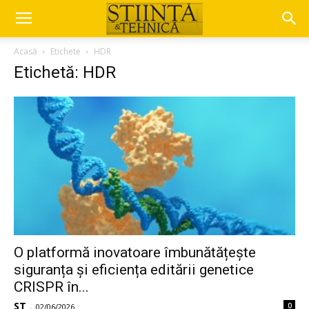
Acasă
Etichete
HDR
Etichetă: HDR
O platformă inovatoare îmbunătățește
siguranța și eficiența editării genetice
CRISPR în...
ST
0
-
02/06/2026