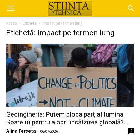
Acasă
Etichete
Impact pe termen lung
Etichetă: impact pe termen lung
Geoingineria: Putem bloca parțial lumina
Soarelui pentru a opri încălzirea globală?...
Alina Ferseta
0
-
06/07/2026