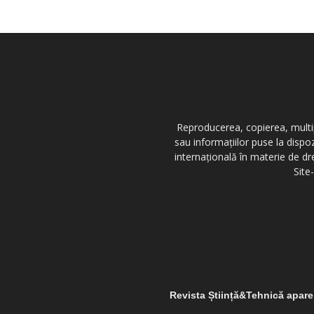
Reproducerea, copierea, multipl
sau informațiilor puse la dispo
internațională în materie de dr
Site
Revista Știință&Tehnică apar