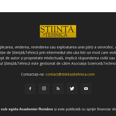
icarea, vinderea, revinderea sau exploatarea unei părți a serviciilor, a
ziție de Știință&Tehnică prin intermediul site-ului într-un mod care vi
ept de autor și proprietate intelectuală, implică răspunderea civilă sau 
-ul Știință&Tehnică este gestionat de către Asociația Science&Techno
Contactați-ne:
contact@stiintasitehnica.com
e sub egida Academiei Române
și este publicată cu sprijin financiar d