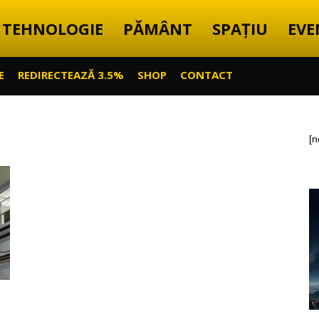
TEHNOLOGIE
PĂMÂNT
SPAȚIU
EVE
E
REDIRECTEAZĂ 3.5%
SHOP
CONTACT
[n