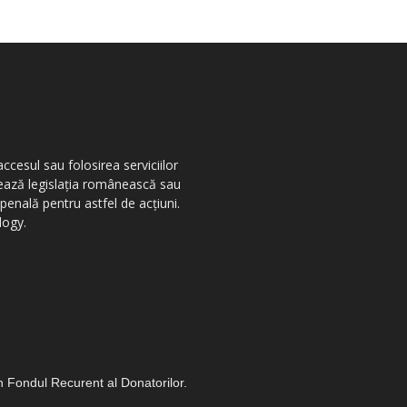
ccesul sau folosirea serviciilor
olează legislația românească sau
penală pentru astfel de acțiuni.
logy.
in Fondul Recurent al Donatorilor.