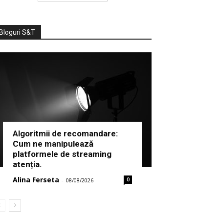
Bloguri S&T
Algoritmii de recomandare:
Cum ne manipulează
platformele de streaming
atenția.
Alina Ferseta
0
-
08/08/2026