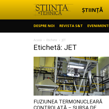
ȘTIINȚĂ
Știință
DESPRE NOI
REVISTA S&T
EVENIMENT
&
Acasă
Etichete
JET
Etichetă: JET
Tehnică
FUZIUNEA TERMONUCLEARĂ
CONTROLATĂ – SURSA DE