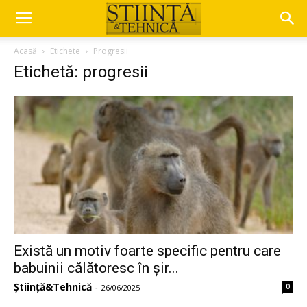
Acasă
Etichete
Progresii
Etichetă: progresii
Există un motiv foarte specific pentru care
babuinii călătoresc în șir...
Știință&Tehnică
0
-
26/06/2025