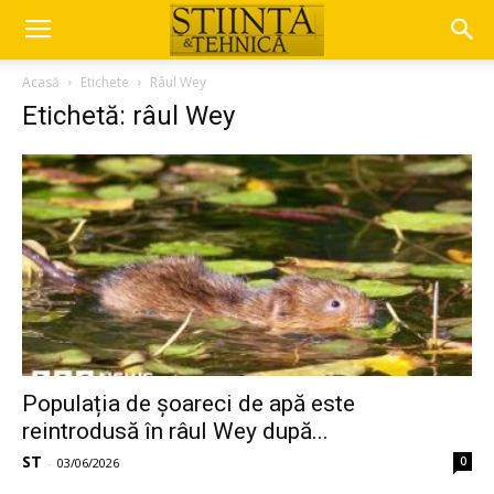
Acasă
Etichete
Râul Wey
Etichetă: râul Wey
Populația de șoareci de apă este
reintrodusă în râul Wey după...
ST
0
-
03/06/2026