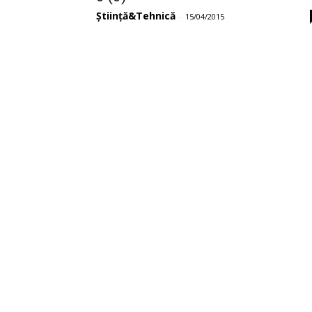
Știință&Tehnică
-
15/04/2015