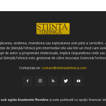
icarea, vinderea, revinderea sau exploatarea unei părți a serviciilor, a
ziție de Știință&Tehnică prin intermediul site-ului într-un mod care vi
ept de autor și proprietate intelectuală, implică răspunderea civilă sau 
-ul Știință&Tehnică este gestionat de către Asociația Science&Techno
Contactați-ne:
contact@stiintasitehnica.com
e sub egida Academiei Române
și este publicată cu sprijin financiar d