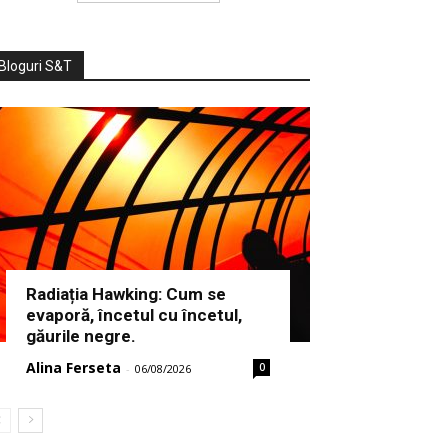
Bloguri S&T
Radiația Hawking: Cum se
evaporă, încetul cu încetul,
găurile negre.
Alina Ferseta
0
-
06/08/2026