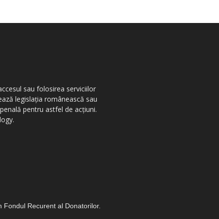
ccesul sau folosirea serviciilor
olează legislația românească sau
penală pentru astfel de acțiuni.
logy.
in Fondul Recurent al Donatorilor.