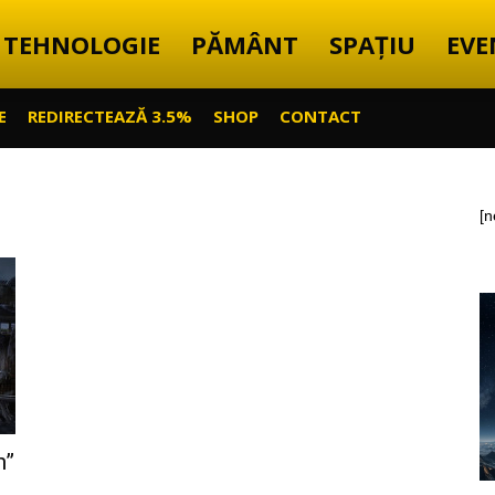
TEHNOLOGIE
PĂMÂNT
SPAȚIU
EVE
E
REDIRECTEAZĂ 3.5%
SHOP
CONTACT
[n
n”