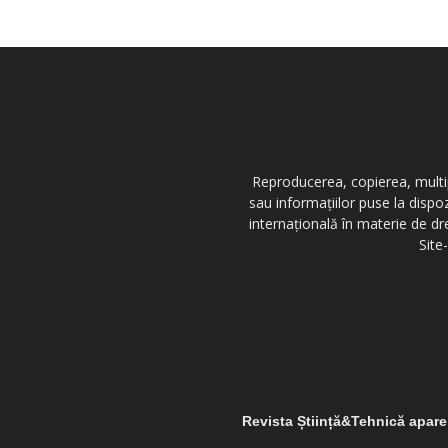
Reproducerea, copierea, multipl
sau informațiilor puse la dispo
internațională în materie de dr
Site
Revista Știință&Tehnică apar