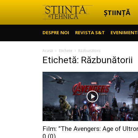
ȘTIINȚĂ
Știință
DESPRE NOI
REVISTA S&T
EVENIMENT
&
Acasă
Etichete
Răzbunătorii
Etichetă: Răzbunătorii
Tehnică
Film: ”The Avengers: Age of Ultro
0 (0)