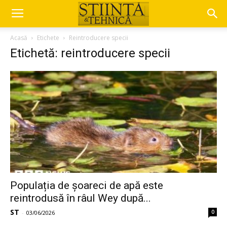
Acasă
Etichete
Reintroducere specii
Etichetă: reintroducere specii
Populația de șoareci de apă este
reintrodusă în râul Wey după...
ST
0
-
03/06/2026