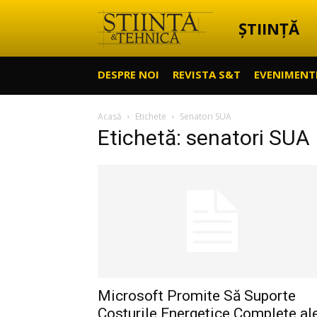
ȘTIINȚĂ
Știință
DESPRE NOI
REVISTA S&T
EVENIMENT
&
Acasă
Etichete
Senatori SUA
Etichetă: senatori SUA
Tehnică
Microsoft Promite Să Suporte
Costurile Energetice Complete al