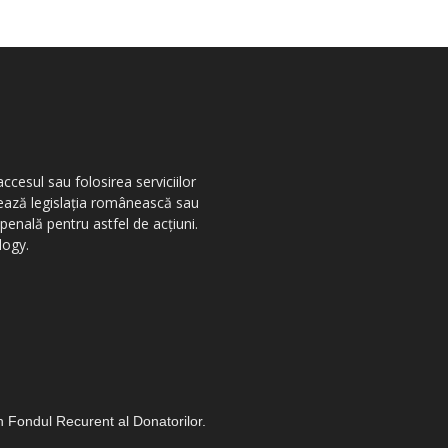
ccesul sau folosirea serviciilor
olează legislația românească sau
penală pentru astfel de acțiuni.
logy.
in Fondul Recurent al Donatorilor.