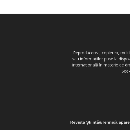
Reproducerea, copierea, multipl
sau informațiilor puse la dispo
internațională în materie de dr
Site
Revista Știință&Tehnică apar