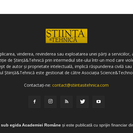
icarea, vinderea, revinderea sau exploatarea unei părți a serviciilor, a
ziție de Știință&Tehnică prin intermediul site-ului într-un mod care vi
ept de autor și proprietate intelectuală, implică răspunderea civilă sau 
-ul Știință&Tehnică este gestionat de către Asociația Science&Techno
Contactați-ne:
contact@stiintasitehnica.com
e sub egida Academiei Române
și este publicată cu sprijin financiar d