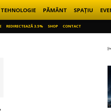
TEHNOLOGIE
PĂMÂNT
SPAȚIU
EVE
E
REDIRECTEAZĂ 3.5%
SHOP
CONTACT
[n
e