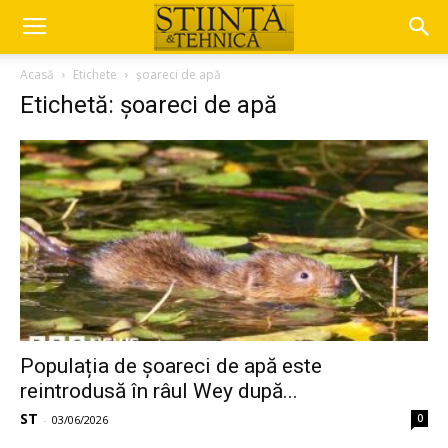
Acasă
Etichete
șoareci de apă
Etichetă: șoareci de apă
Populația de șoareci de apă este
reintrodusă în râul Wey după...
ST
0
-
03/06/2026