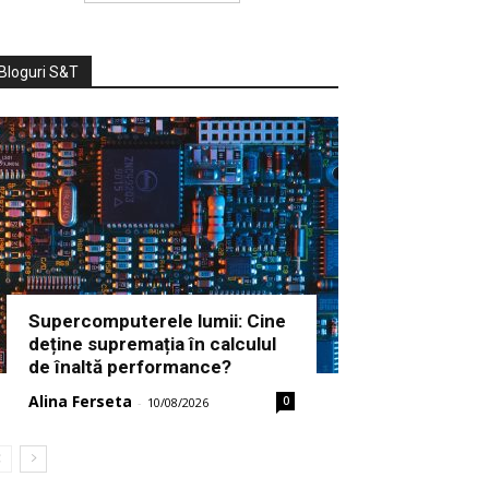
Bloguri S&T
Supercomputerele lumii: Cine
deține supremația în calculul
de înaltă performance?
Alina Ferseta
0
-
10/08/2026