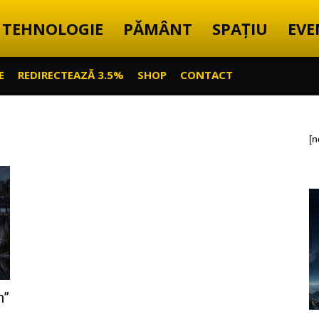
TEHNOLOGIE
PĂMÂNT
SPAȚIU
EVE
E
REDIRECTEAZĂ 3.5%
SHOP
CONTACT
[n
n”