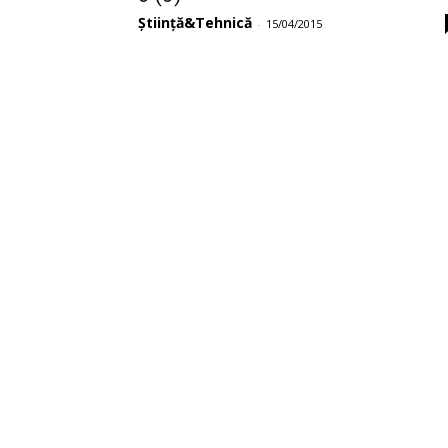
Știință&Tehnică
-
15/04/2015