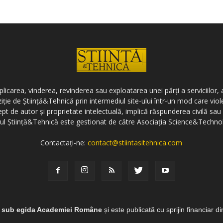
icarea, vinderea, revinderea sau exploatarea unei părți a serviciilor, a
ziție de Știință&Tehnică prin intermediul site-ului într-un mod care vi
ept de autor și proprietate intelectuală, implică răspunderea civilă sau 
-ul Știință&Tehnică este gestionat de către Asociația Science&Techno
Contactați-ne:
contact@stiintasitehnica.com
e sub egida Academiei Române
și este publicată cu sprijin financiar d