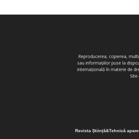
Reproducerea, copierea, multipl
sau informațiilor puse la dispo
internațională în materie de dr
Site
Revista Știință&Tehnică apar