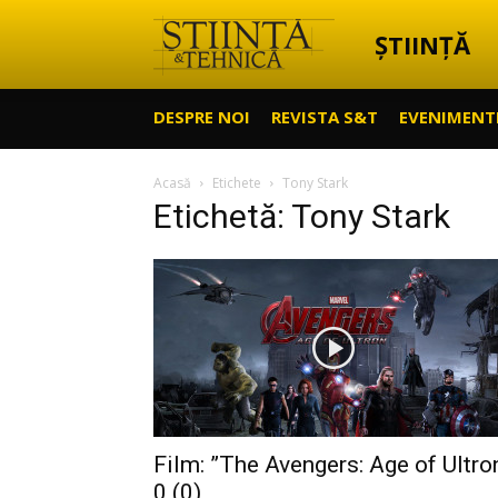
ȘTIINȚĂ
Știință
DESPRE NOI
REVISTA S&T
EVENIMENT
&
Acasă
Etichete
Tony Stark
Etichetă: Tony Stark
Tehnică
Film: ”The Avengers: Age of Ultro
0 (0)