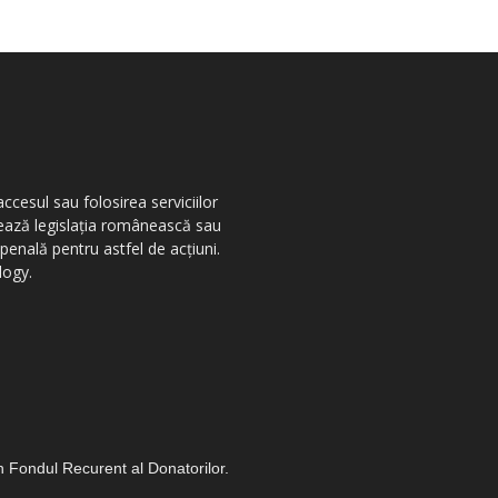
ccesul sau folosirea serviciilor
olează legislația românească sau
penală pentru astfel de acțiuni.
logy.
in Fondul Recurent al Donatorilor.