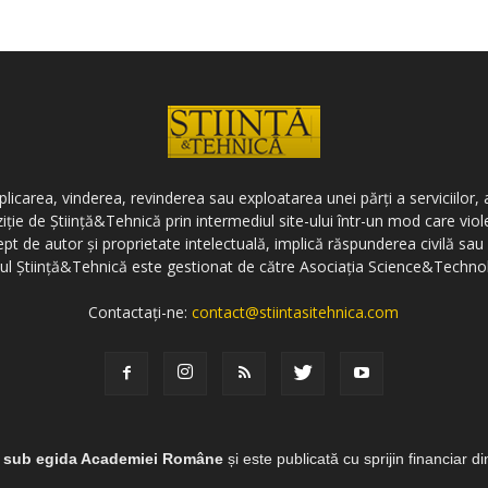
icarea, vinderea, revinderea sau exploatarea unei părți a serviciilor, a
ziție de Știință&Tehnică prin intermediul site-ului într-un mod care vi
ept de autor și proprietate intelectuală, implică răspunderea civilă sau 
-ul Știință&Tehnică este gestionat de către Asociația Science&Techno
Contactați-ne:
contact@stiintasitehnica.com
e sub egida Academiei Române
și este publicată cu sprijin financiar d