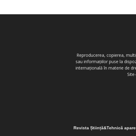
Reproducerea, copierea, multipl
sau informațiilor puse la dispo
internațională în materie de dr
Site
Revista Știință&Tehnică apar