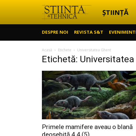
ȘTIINȚĂ
Știință
DESPRE NOI
REVISTA S&T
EVENIMENT
&
Acasă
Etichete
Universitatea Ghent
Etichetă: Universitate
Tehnică
Primele mamifere aveau o blană
deosebită 4.4 (5)