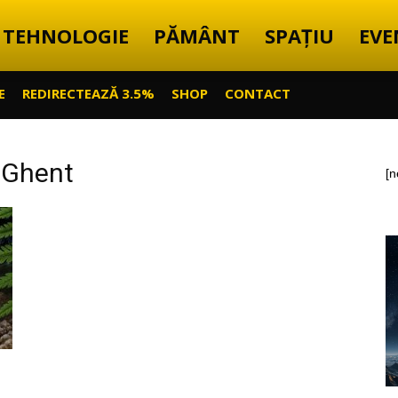
TEHNOLOGIE
PĂMÂNT
SPAȚIU
EVE
E
REDIRECTEAZĂ 3.5%
SHOP
CONTACT
a Ghent
[n