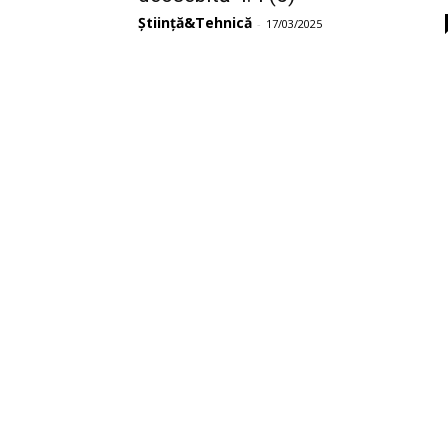
Știință&Tehnică
-
17/03/2025