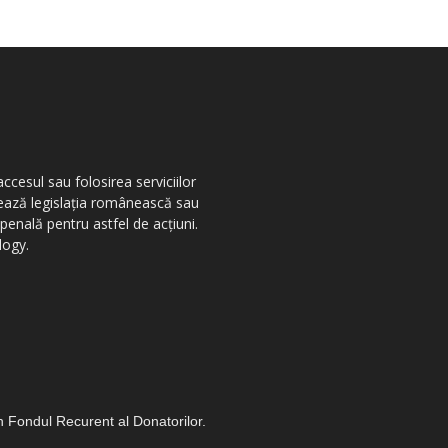
ccesul sau folosirea serviciilor
olează legislația românească sau
penală pentru astfel de acțiuni.
logy.
in Fondul Recurent al Donatorilor.