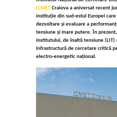
ICMET
Craiova a aniversat recent ju
instituție din sud‑estul Europei care
dezvoltare și evaluare a performanț
tensiune și mare putere. În prezent
institutului, de înaltă tensiune (LI
infrastructură de cercetare critică p
electro‑energetic național.