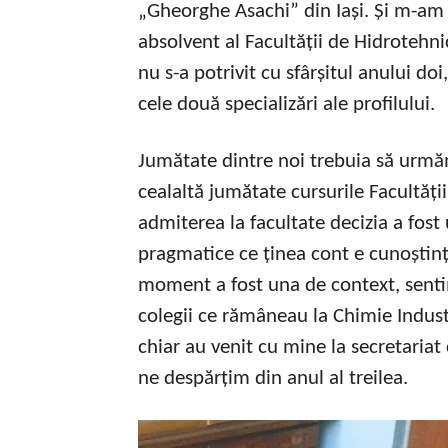
„Gheorghe Asachi” din Iași. Și m-am 
absolvent al Facultății de Hidrotehni
nu s-a potrivit cu sfârșitul anului d
cele două specializări ale profilului.
Jumătate dintre noi trebuia să urmăm
cealaltă jumătate cursurile Facultăți
admiterea la facultate decizia a fost
pragmatice ce ținea cont e cunoștințe
moment a fost una de context, senti
colegii ce rămâneau la Chimie Indust
chiar au venit cu mine la secretaria
ne despărțim din anul al treilea.