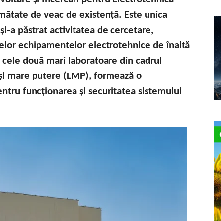
mătate de veac de existență. Este unica
 și‑a păstrat activitatea de cercetare,
elor echipamentelor electrotehnice de înaltă
, cele două mari laboratoare din cadrul
T) și mare putere (LMP), formează o
entru funcționarea și securitatea sistemului