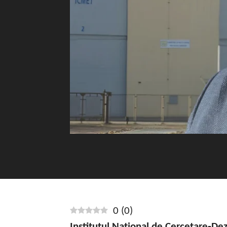
0
(
0
)
Institutul Național de Cercetare‑Dez