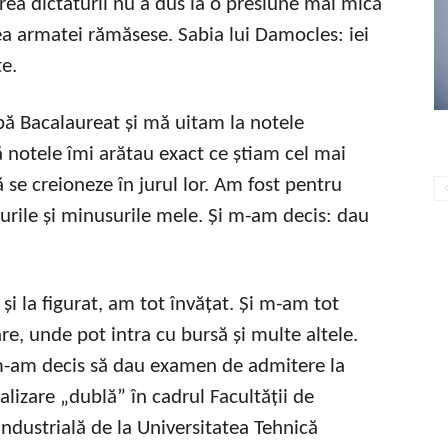
ea dictaturii nu a dus la o presiune mai mică
a armatei rămăsese. Sabia lui Damocles: iei
te.
ă Bacalaureat și mă uitam la notele
ă notele îmi arătau exact ce știam cel mai
ă se creioneze în jurul lor. Am fost pentru
surile și minusurile mele. Și m-am decis: dau
 și la figurat, am tot învățat. Și m-am tot
are, unde pot intra cu bursă și multe altele.
, m-am decis să dau examen de admitere la
alizare „dublă” în cadrul Facultății de
Industrială de la Universitatea Tehnică