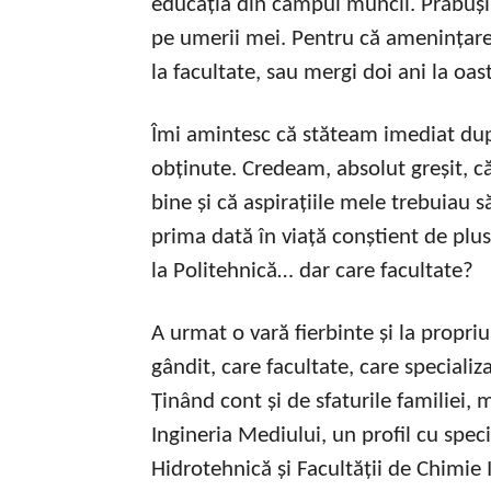
educația din câmpul muncii. Prăbușir
pe umerii mei. Pentru că amenințare
la facultate, sau mergi doi ani la oas
Îmi amintesc că stăteam imediat dup
obținute. Credeam, absolut greșit, c
bine și că aspirațiile mele trebuiau s
prima dată în viață conștient de plu
la Politehnică… dar care facultate?
A urmat o vară fierbinte și la propriu
gândit, care facultate, care specializ
Ținând cont și de sfaturile familiei
Ingineria Mediului, un profil cu speci
Hidrotehnică și Facultății de Chimie 