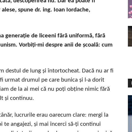
ﬁcată, descoperirea nu. Dar ea poate ﬁ
 alese, spune dr. ing. Ioan Iordache,
a generație de liceeni fără uniformă, fără
unism. Vorbiți-mi despre anii de școală: cum
m destul de lung și întortocheat. Dacă nu ar fi
i urmat drumul pe care bunica și l-a dorit
tiam de la ai mei că nu poți obține nimic fără
t și continuu.
i tânăr, lucrurile erau oarecum clare: mergi la
i te angajezi, și mai încerci să-ți continui