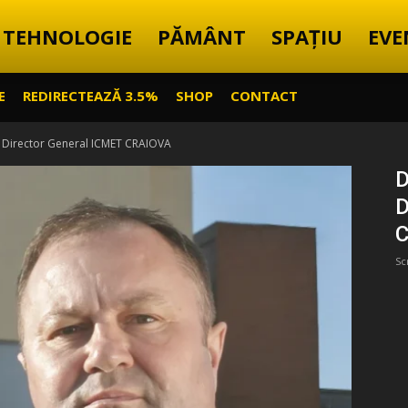
TEHNOLOGIE
PĂMÂNT
SPAȚIU
EVE
E
REDIRECTEAZĂ 3.5%
SHOP
CONTACT
e, Director General ICMET CRAIOVA
D
D
Sc