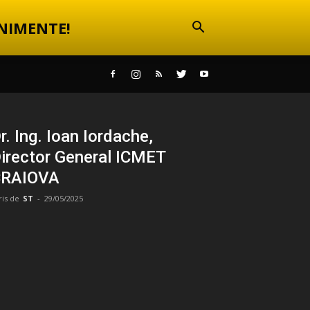
NIMENTE!
r. Ing. Ioan Iordache,
irector General ICMET
CRAIOVA
ris de
ST
-
29/05/2025