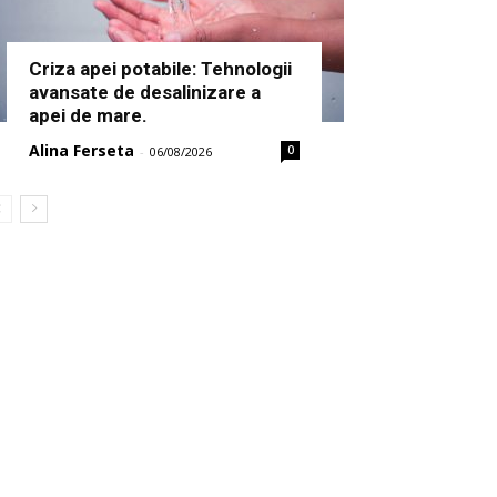
Criza apei potabile: Tehnologii
avansate de desalinizare a
apei de mare.
Alina Ferseta
0
-
06/08/2026