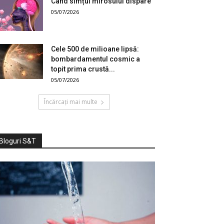
Când simțul mirosului dispare
05/07/2026
Cele 500 de milioane lipsă:
bombardamentul cosmic a
topit prima crustă...
05/07/2026
Încărcați mai multe
Bloguri S&T