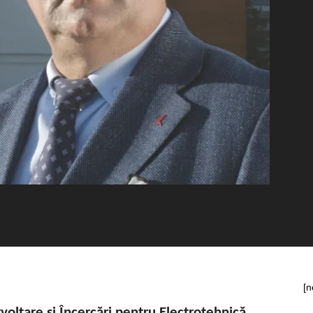
[n
voltare și Încercări pentru Electrotehnică