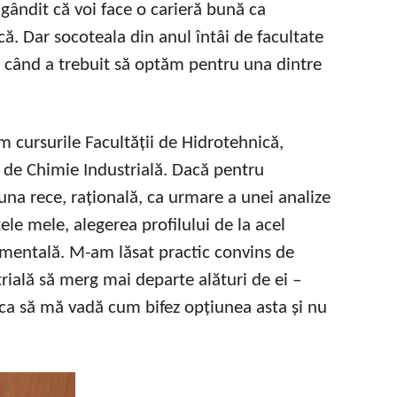
gândit că voi face o carieră bună ca
că. Dar socoteala din anul întâi de facultate
oi, când a trebuit să optăm pentru una dintre
 cursurile Facultății de Hidrotehnică,
i de Chimie Industrială. Dacă pentru
 una rece, rațională, ca urmare a unei analize
le mele, alegerea profilului de la acel
mentală. M-am lăsat practic convins de
rială să merg mai departe alături de ei –
t ca să mă vadă cum bifez opțiunea asta și nu