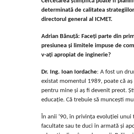
Cercetarea științiﬁcă poate ﬁ plani
determinată de calitatea strategiilor
directorul general al ICMET.
Adrian Bănuță: Faceți parte din prim
presiunea și limitele impuse de com
v-ați apropiat de inginerie?
Dr. Ing. Ioan Iordache
: A fost un dru
existat momentul 1989, poate că aș f
pentru mine și aș fi devenit preot. Ș
educație. Că trebuie să muncești mul
În anii ’90, în privința evoluției unu
facultate sau te duci în armată și apo