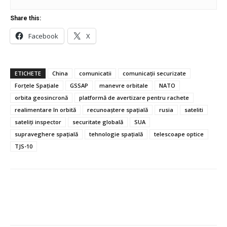
Share this:
Facebook
X
ETICHETE
China
comunicatii
comunicații securizate
Forțele Spațiale
GSSAP
manevre orbitale
NATO
orbita geosincronă
platformă de avertizare pentru rachete
realimentare în orbită
recunoaștere spațială
rusia
sateliti
sateliți inspector
securitate globală
SUA
supraveghere spațială
tehnologie spațială
telescoape optice
TJS-10