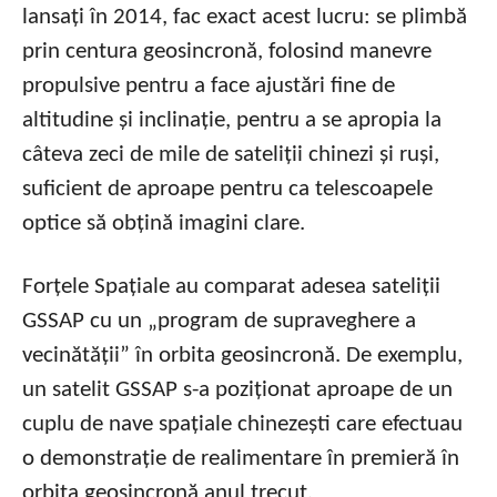
lansați în 2014, fac exact acest lucru: se plimbă
prin centura geosincronă, folosind manevre
propulsive pentru a face ajustări fine de
altitudine și inclinație, pentru a se apropia la
câteva zeci de mile de sateliții chinezi și ruși,
suficient de aproape pentru ca telescoapele
optice să obțină imagini clare.
Forțele Spațiale au comparat adesea sateliții
GSSAP cu un „program de supraveghere a
vecinătății” în orbita geosincronă. De exemplu,
un satelit GSSAP s-a poziționat aproape de un
cuplu de nave spațiale chinezești care efectuau
o demonstrație de realimentare în premieră în
orbita geosincronă anul trecut.