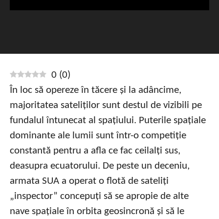
0
(
0
)
În loc să opereze în tăcere și la adâncime,
majoritatea sateliților sunt destul de vizibili pe
fundalul întunecat al spațiului. Puterile spațiale
dominante ale lumii sunt într-o competiție
constantă pentru a afla ce fac ceilalți sus,
deasupra ecuatorului. De peste un deceniu,
armata SUA a operat o flotă de sateliți
„inspector” concepuți să se apropie de alte
nave spațiale în orbita geosincronă și să le