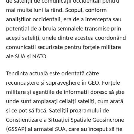
de sateliții de comunicații occidentali pentru
mai multe luni la rând. Scopul, conform
analiștilor occidentali, era de a intercepta sau
potențial de a bruia semnalele transmise prin
acești sateliți, unele dintre acestea coordonând
comunicații securizate pentru forțele militare
ale SUA și NATO.
Tendința actuală este orientată către
recunoaștere și supraveghere în GEO. Forțele
militare și agențiile de informații doresc să știe
unde sunt amplasați ceilalți sateliți, cum arată
și ce pot să facă. Sateliții programului de
Conștientizare a Situației Spațiale Geosincrone
(GSSAP) al armatei SUA, care au început să fie