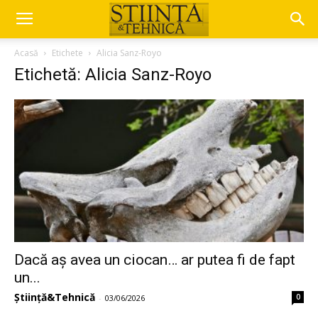
Acasă
Etichete
Alicia Sanz-Royo
Etichetă: Alicia Sanz-Royo
Dacă aș avea un ciocan… ar putea fi de fapt
un...
Știință&Tehnică
0
-
03/06/2026