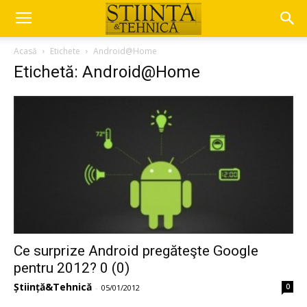
Acasă
Etichete
Android@Home
Etichetă: Android@Home
Ce surprize Android pregăteşte Google
pentru 2012? 0 (0)
Știință&Tehnică
0
-
05/01/2012