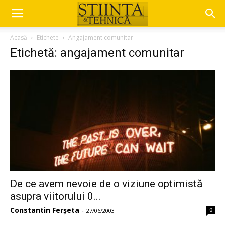
Acasă
Etichete
Angajament comunitar
Etichetă: angajament comunitar
De ce avem nevoie de o viziune optimistă
asupra viitorului 0...
Constantin Ferșeta
0
-
27/06/2003