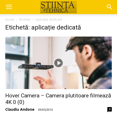
Acasă
Etichete
Aplicație dedicată
Etichetă: aplicație dedicată
Hover Camera – Camera plutitoare filmează
4K 0 (0)
Claudiu Andone
0
-
09/05/2016