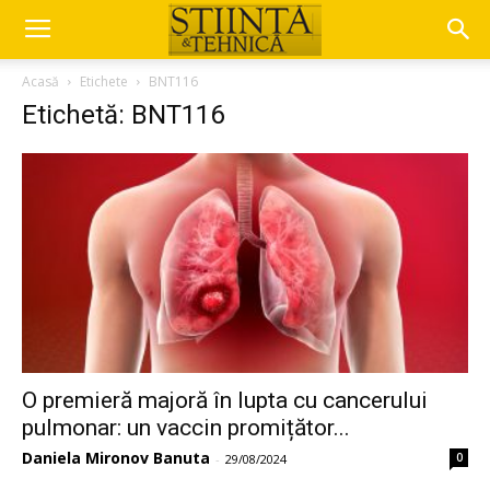
Acasă
Etichete
BNT116
Etichetă: BNT116
O premieră majoră în lupta cu cancerului
pulmonar: un vaccin promițător...
Daniela Mironov Banuta
0
-
29/08/2024