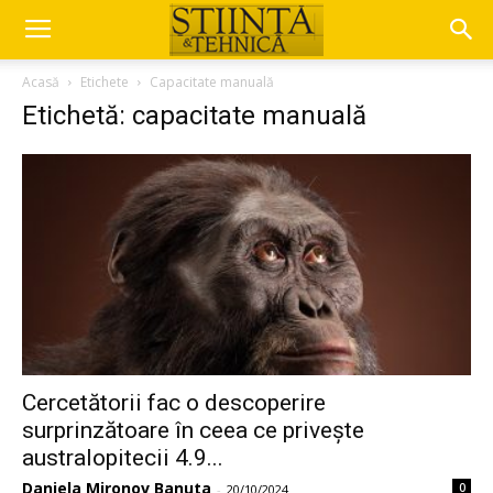
Acasă
Etichete
Capacitate manuală
Etichetă: capacitate manuală
Cercetătorii fac o descoperire
surprinzătoare în ceea ce privește
australopitecii 4.9...
Daniela Mironov Banuta
0
-
20/10/2024