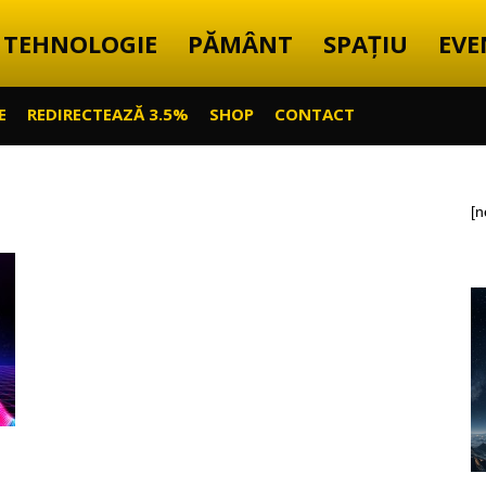
TEHNOLOGIE
PĂMÂNT
SPAȚIU
EVE
E
REDIRECTEAZĂ 3.5%
SHOP
CONTACT
[n