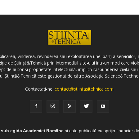
icarea, vinderea, revinderea sau exploatarea unei părți a serviciilor, a
ziție de Știință&Tehnică prin intermediul site-ului într-un mod care vi
ept de autor și proprietate intelectuală, implică răspunderea civilă sau 
-ul Știință&Tehnică este gestionat de către Asociația Science&Techno
Contactați-ne:
contact@stiintasitehnica.com
e sub egida Academiei Române
și este publicată cu sprijin financiar d