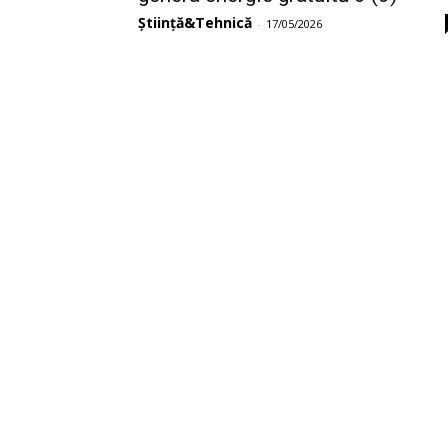
Știință&Tehnică
-
17/05/2026