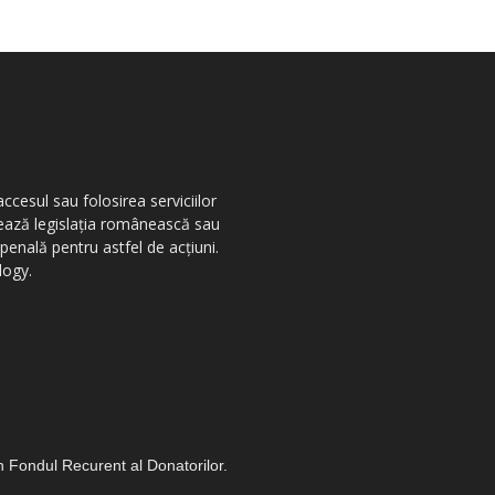
ccesul sau folosirea serviciilor
olează legislația românească sau
penală pentru astfel de acțiuni.
logy.
in Fondul Recurent al Donatorilor.