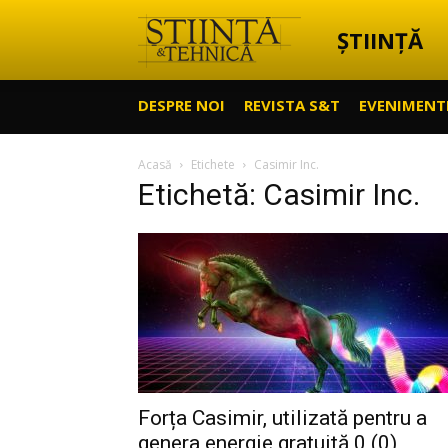
ȘTIINȚĂ
Știință
DESPRE NOI
REVISTA S&T
EVENIMENT
&
Acasă
Etichete
Casimir Inc.
Etichetă: Casimir Inc.
Tehnică
Forța Casimir, utilizată pentru a
genera energie gratuită 0 (0)