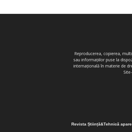
Reproducerea, copierea, multipl
sau informațiilor puse la dispo
internațională în materie de dr
Site
Revista Știință&Tehnică apar