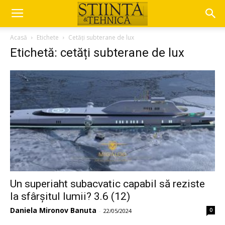
Acasă
Etichete
Cetăți subterane de lux
Etichetă: cetăți subterane de lux
Un superiaht subacvatic capabil să reziste
la sfârșitul lumii? 3.6 (12)
Daniela Mironov Banuta
0
-
22/05/2024