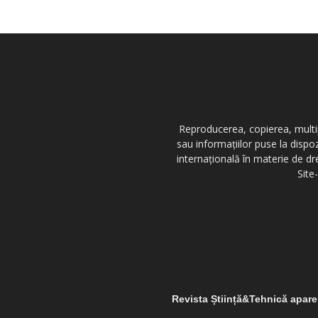
Reproducerea, copierea, multipl
sau informațiilor puse la dispo
internațională în materie de dr
Site
Revista Știință&Tehnică apar