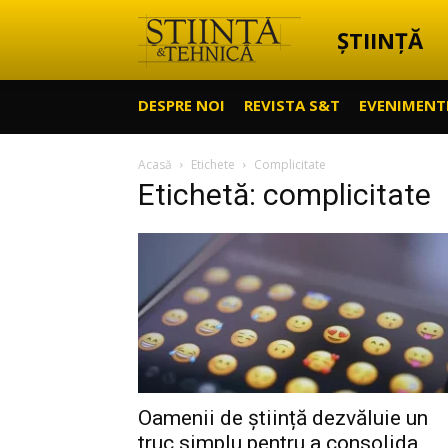
ȘTIINȚĂ
Știință
DESPRE NOI
REVISTA S&T
EVENIMENT
&
Acasă
Etichete
Complicitate
Etichetă: complicitate
Tehnică
Oamenii de știință dezvăluie un
truc simplu pentru a consolida