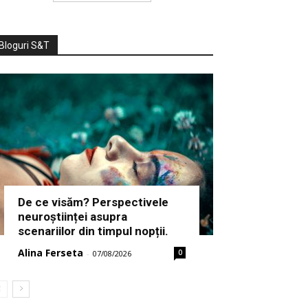
Bloguri S&T
De ce visăm? Perspectivele
neuroștiinței asupra
scenariilor din timpul nopții.
Alina Ferseta
0
-
07/08/2026