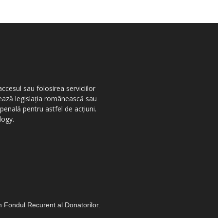
ccesul sau folosirea serviciilor
olează legislația românească sau
penală pentru astfel de acțiuni.
logy.
in Fondul Recurent al Donatorilor.