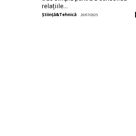
relațiile...
Știință&Tehnică
-
20/07/2025