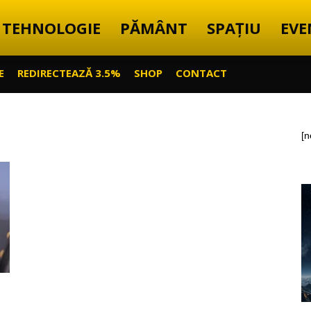
TEHNOLOGIE
PĂMÂNT
SPAȚIU
EVE
E
REDIRECTEAZĂ 3.5%
SHOP
CONTACT
[n