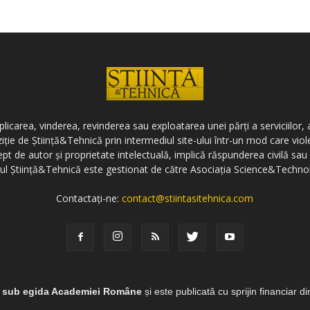
icarea, vinderea, revinderea sau exploatarea unei părți a serviciilor, a
ziție de Știință&Tehnică prin intermediul site-ului într-un mod care vi
ept de autor și proprietate intelectuală, implică răspunderea civilă sau 
-ul Știință&Tehnică este gestionat de către Asociația Science&Techno
Contactați-ne:
contact@stiintasitehnica.com
e sub egida Academiei Române
și este publicată cu sprijin financiar d