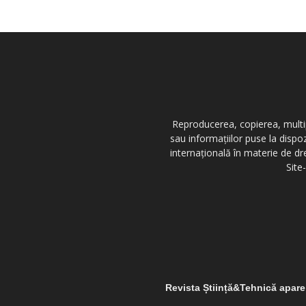
Reproducerea, copierea, multipl
sau informațiilor puse la dispo
internațională în materie de dr
Site
Revista Știință&Tehnică apar