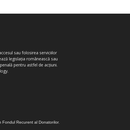
ccesul sau folosirea serviciilor
olează legislația românească sau
penală pentru astfel de acțiuni.
logy.
in Fondul Recurent al Donatorilor.