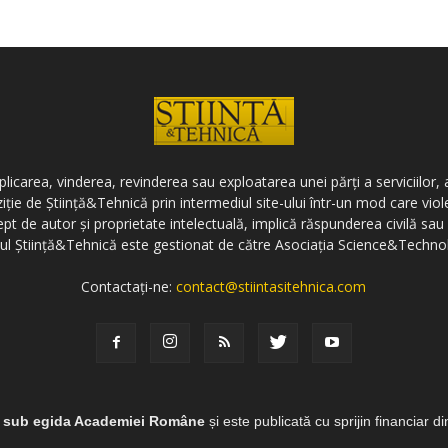
icarea, vinderea, revinderea sau exploatarea unei părți a serviciilor, a
ziție de Știință&Tehnică prin intermediul site-ului într-un mod care vi
ept de autor și proprietate intelectuală, implică răspunderea civilă sau 
-ul Știință&Tehnică este gestionat de către Asociația Science&Techno
Contactați-ne:
contact@stiintasitehnica.com
e sub egida Academiei Române
și este publicată cu sprijin financiar d