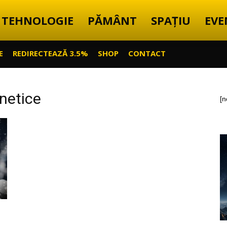
TEHNOLOGIE
PĂMÂNT
SPAȚIU
EVE
E
REDIRECTEAZĂ 3.5%
SHOP
CONTACT
enetice
[n