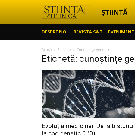
ȘTIINȚĂ
Știință
DESPRE NOI
REVISTA S&T
EVENIMENT
&
Acasă
Etichete
Cunoștințe genetice
Etichetă: cunoștințe g
Tehnică
Evoluția medicinei: De la bisturiu
la cod genetic 0 (0)