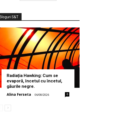
Bloguri S&T
Radiația Hawking: Cum se
evaporă, încetul cu încetul,
găurile negre.
Alina Ferseta
0
-
06/08/2026