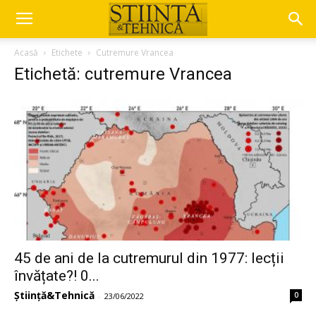
Acasă
Etichete
Cutremure Vrancea
Etichetă: cutremure Vrancea
45 de ani de la cutremurul din 1977: lecții
învățate?! 0...
Știință&Tehnică
0
-
23/06/2022