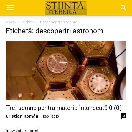
Acasă
Etichete
Descoperiri astronom
Etichetă: descoperiri astronom
Trei semne pentru materia întunecată 0 (0)
Cristian Român
0
-
15/04/2013
[newsletter_form]