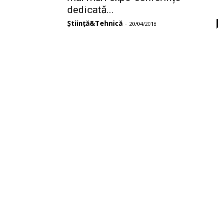
dedicată...
Știință&Tehnică
-
20/04/2018