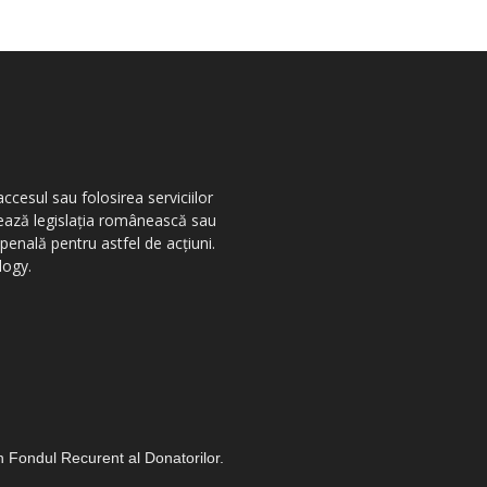
ccesul sau folosirea serviciilor
olează legislația românească sau
penală pentru astfel de acțiuni.
logy.
in Fondul Recurent al Donatorilor.