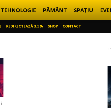
TEHNOLOGIE
PĂMÂNT
SPAȚIU
EVE
E
REDIRECTEAZĂ 3.5%
SHOP
CONTACT
[n
i