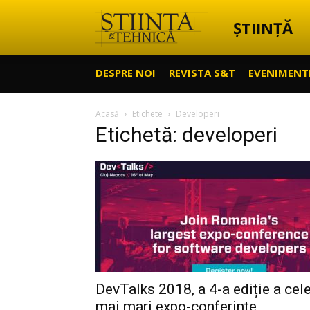
ȘTIINȚĂ
Știință
DESPRE NOI
REVISTA S&T
EVENIMENT
&
Acasă
Etichete
Developeri
Etichetă: developeri
Tehnică
DevTalks 2018, a 4-a ediție a cele
mai mari expo-conferințe