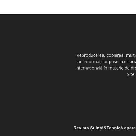
Reproducerea, copierea, multipl
sau informațiilor puse la dispo
internațională în materie de dr
Site
Revista Știință&Tehnică apar