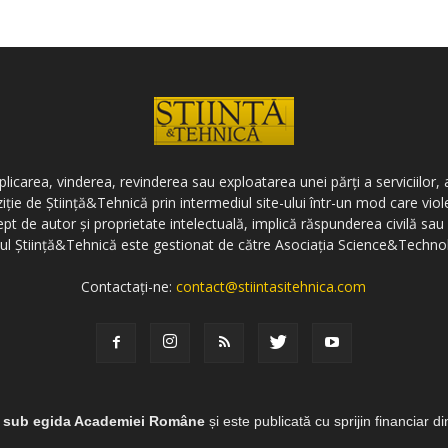
icarea, vinderea, revinderea sau exploatarea unei părți a serviciilor, a
ziție de Știință&Tehnică prin intermediul site-ului într-un mod care vi
ept de autor și proprietate intelectuală, implică răspunderea civilă sau 
-ul Știință&Tehnică este gestionat de către Asociația Science&Techno
Contactați-ne:
contact@stiintasitehnica.com
e sub egida Academiei Române
și este publicată cu sprijin financiar d