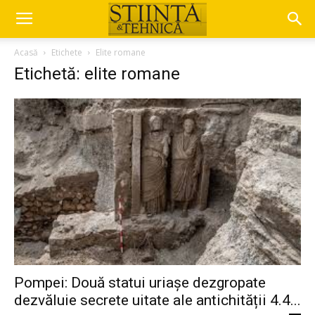
Acasă
Etichete
Elite romane
Etichetă: elite romane
Pompei: Două statui uriașe dezgropate
dezvăluie secrete uitate ale antichității 4.4...