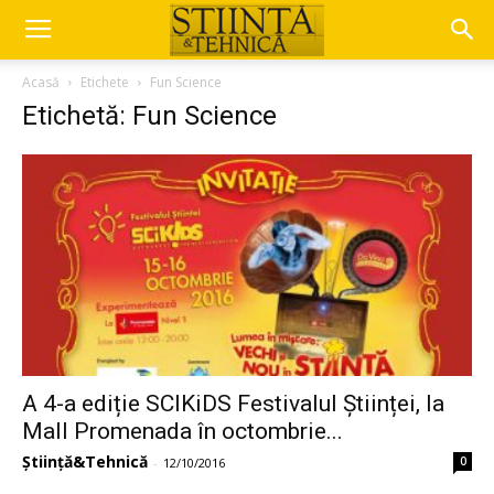
Acasă
Etichete
Fun Science
Etichetă: Fun Science
A 4-a ediție SCIKiDS Festivalul Științei, la
Mall Promenada în octombrie...
Știință&Tehnică
0
-
12/10/2016