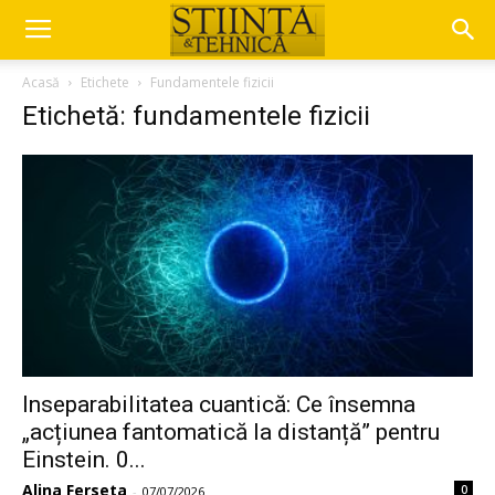
Acasă
Etichete
Fundamentele fizicii
Etichetă: fundamentele fizicii
Inseparabilitatea cuantică: Ce însemna
„acțiunea fantomatică la distanță” pentru
Einstein. 0...
Alina Ferseta
0
-
07/07/2026