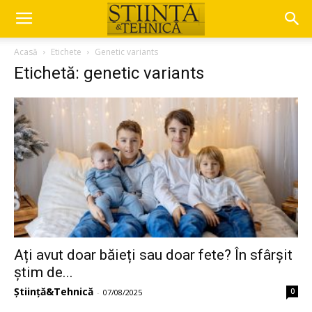
Acasă
Etichete
Genetic variants
Etichetă: genetic variants
Ați avut doar băieți sau doar fete? În sfârșit
știm de...
Știință&Tehnică
0
-
07/08/2025