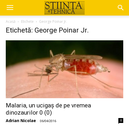
Acasă
Etichete
George Poinar Jr.
Etichetă: George Poinar Jr.
Malaria, un ucigaș de pe vremea
dinozaurilor 0 (0)
Adrian Nicolae
0
-
06/04/2016