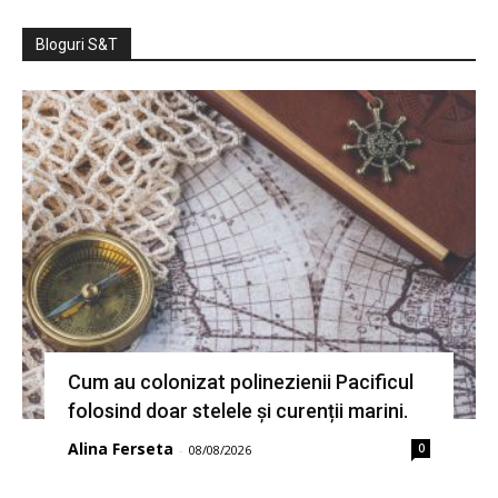
Bloguri S&T
Cum au colonizat polinezienii Pacificul
folosind doar stelele și curenții marini.
Alina Ferseta
0
-
08/08/2026