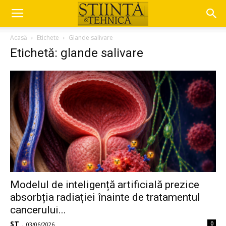
Acasă
Etichete
Glande salivare
Etichetă: glande salivare
Modelul de inteligență artificială prezice
absorbția radiației înainte de tratamentul
cancerului...
ST
0
-
03/06/2026