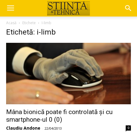
Acasă
Etichete
I-limb
Etichetă: i-limb
Mâna bionică poate fi controlată și cu
smartphone-ul 0 (0)
Claudiu Andone
0
-
22/04/2013