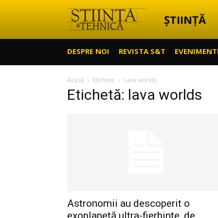
ȘTIINȚĂ
Știință
DESPRE NOI
REVISTA S&T
EVENIMENT
&
Acasă
Etichete
Lava worlds
Etichetă: lava worlds
Tehnică
Astronomii au descoperit o
exoplanetă ultra-fierbinte, de