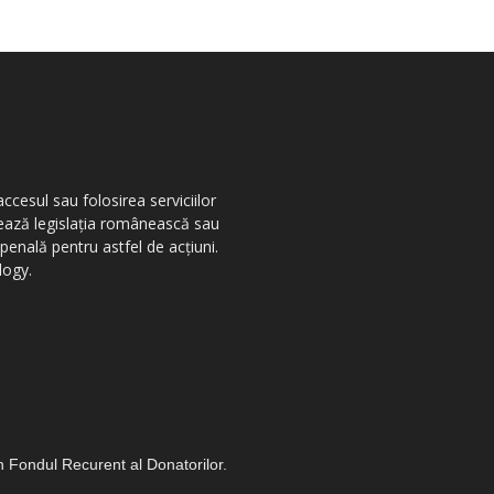
ccesul sau folosirea serviciilor
olează legislația românească sau
penală pentru astfel de acțiuni.
logy.
in Fondul Recurent al Donatorilor.