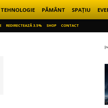
TEHNOLOGIE
PĂMÂNT
SPAȚIU
EVE
E
REDIRECTEAZĂ 3.5%
SHOP
CONTACT
[n