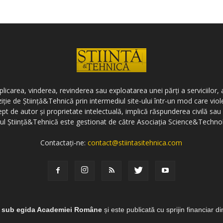
icarea, vinderea, revinderea sau exploatarea unei părți a serviciilor, a
ziție de Știință&Tehnică prin intermediul site-ului într-un mod care vi
ept de autor și proprietate intelectuală, implică răspunderea civilă sau 
-ul Știință&Tehnică este gestionat de către Asociația Science&Techno
Contactați-ne:
contact@stiintasitehnica.com
e sub egida Academiei Române
și este publicată cu sprijin financiar d