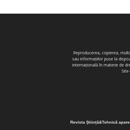
Reproducerea, copierea, multipl
sau informațiilor puse la dispo
internațională în materie de dr
Site
Revista Știință&Tehnică apar