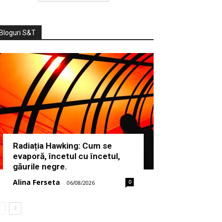
Bloguri S&T
Radiația Hawking: Cum se
evaporă, încetul cu încetul,
găurile negre.
Alina Ferseta
0
-
06/08/2026