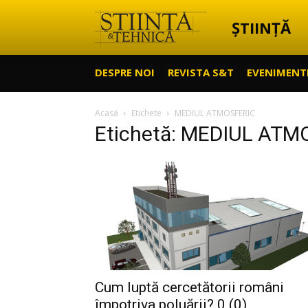
ȘTIINȚĂ
Știință
DESPRE NOI
REVISTA S&T
EVENIMENT
&
Acasă
Etichete
MEDIUL ATMOSFERIC
Etichetă: MEDIUL ATM
Tehnică
Cum luptă cercetătorii români
împotriva poluării? 0 (0)