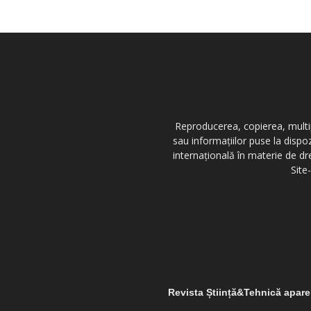
Reproducerea, copierea, multipl
sau informațiilor puse la dispo
internațională în materie de dr
Site
Revista Știință&Tehnică apar