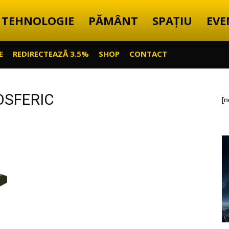
TEHNOLOGIE
PĂMÂNT
SPAȚIU
EVE
E
REDIRECTEAZĂ 3.5%
SHOP
CONTACT
OSFERIC
[n