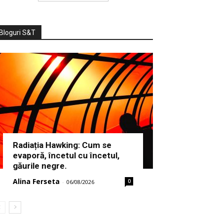
Bloguri S&T
Radiația Hawking: Cum se
evaporă, încetul cu încetul,
găurile negre.
Alina Ferseta
0
-
06/08/2026