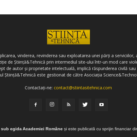
icarea, vinderea, revinderea sau exploatarea unei părți a serviciilor, a
ziție de Știință&Tehnică prin intermediul site-ului într-un mod care vi
ept de autor și proprietate intelectuală, implică răspunderea civilă sau 
-ul Știință&Tehnică este gestionat de către Asociația Science&Techno
Contactați-ne:
contact@stiintasitehnica.com
e sub egida Academiei Române
și este publicată cu sprijin financiar d