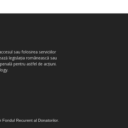
ccesul sau folosirea serviciilor
olează legislația românească sau
penală pentru astfel de acțiuni.
logy.
in Fondul Recurent al Donatorilor.