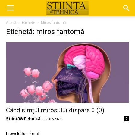
Acasă
Etichete
Miros fantomă
Etichetă: miros fantomă
Când simțul mirosului dispare 0 (0)
Știință&Tehnică
0
-
05/07/2026
[newsletter_form]