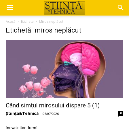
Acasă
Etichete
Miros neplăcut
Etichetă: miros neplăcut
Când simțul mirosului dispare 5 (1)
Știință&Tehnică
0
-
05/07/2026
[newsletter_form]