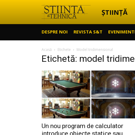
ȘTIINȚĂ
Știință
DESPRE NOI
REVISTA S&T
EVENIMENT
&
Acasă
Etichete
Model tridimensional
Etichetă: model tridim
Tehnică
Un nou program de calculator
introduce obiecte statice sau