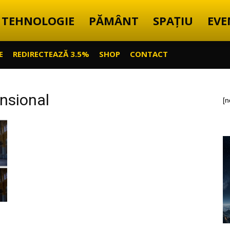
TEHNOLOGIE
PĂMÂNT
SPAȚIU
EVE
E
REDIRECTEAZĂ 3.5%
SHOP
CONTACT
ensional
[n