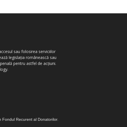
ccesul sau folosirea serviciilor
olează legislația românească sau
penală pentru astfel de acțiuni.
logy.
in Fondul Recurent al Donatorilor.