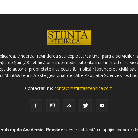
icarea, vinderea, revinderea sau exploatarea unei părți a serviciilor, a
ziție de Știință&Tehnică prin intermediul site-ului într-un mod care vi
ept de autor și proprietate intelectuală, implică răspunderea civilă sau 
-ul Știință&Tehnică este gestionat de către Asociația Science&Techno
Contactați-ne:
contact@stiintasitehnica.com
e sub egida Academiei Române
și este publicată cu sprijin financiar d