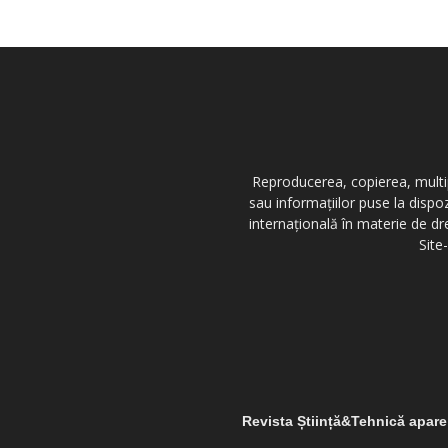
Reproducerea, copierea, multipl
sau informațiilor puse la dispo
internațională în materie de dr
Site
Revista Știință&Tehnică apar