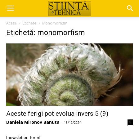
Acasă
Etichete
Monomorfism
Etichetă: monomorfism
Aceste ferigi pot evolua invers 5 (9)
Daniela Mironov Banuta
0
-
18/12/2024
[newsletter_form]